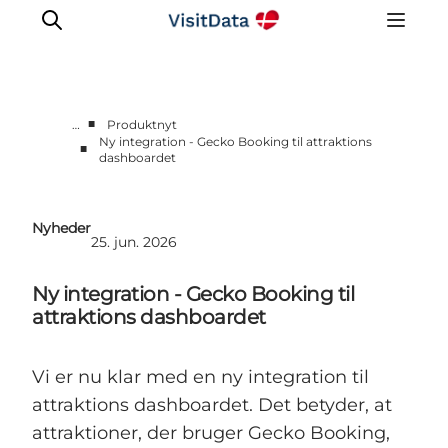
■
…
Produktnyt
Ny integration - Gecko Booking til attraktions
■
dashboardet
Sådan hjælper VisitData
Nyheder
Kom på VisitData
Nyheder
25. jun. 2026
Få mere ud af VisitData
Ny integration - Gecko Booking til
attraktions dashboardet
Vi er nu klar med en ny integration til
attraktions dashboardet. Det betyder, at
attraktioner, der bruger Gecko Booking,