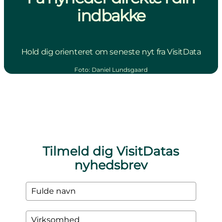
indbakke
Hold dig orienteret om seneste nyt fra VisitData
Foto
:
Daniel Lundsgaard
Tilmeld dig VisitDatas
nyhedsbrev