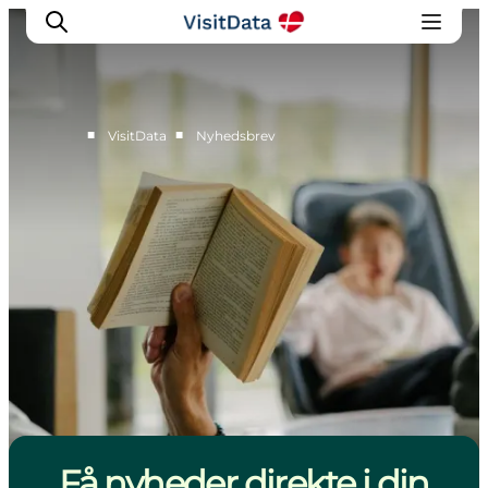
■
■
VisitData
Nyhedsbrev
Sådan hjælper VisitData
Nyheder
Kom på VisitData
Få mere ud af VisitData
Få nyheder direkte i din