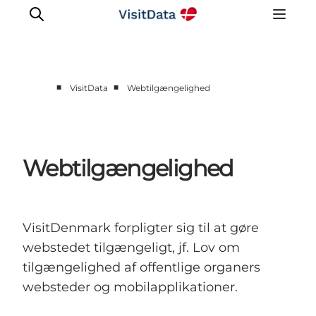
■
■
VisitData
Webtilgængelighed
Sådan hjælper VisitData
Nyheder
Kom på VisitData
Webtilgængelighed
Få mere ud af VisitData
VisitDenmark forpligter sig til at gøre
webstedet tilgængeligt, jf. Lov om
tilgængelighed af offentlige organers
websteder og mobilapplikationer.