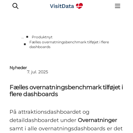
■
…
Produktnyt
Fælles overnatningsbenchmark tilføjet i flere
■
dashboards
Sådan hjælper VisitData
Nyheder
Kom på VisitData
Nyheder
7. jul. 2025
Få mere ud af VisitData
Fælles overnatningsbenchmark tilføjet i
flere dashboards
På attraktionsdashboardet og
detaildashboardet under
Overnatninger
samt i alle overnatningsdashboards er det