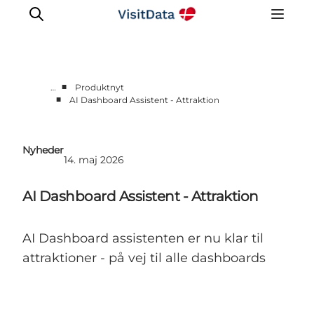
■
…
Produktnyt
■
AI Dashboard Assistent - Attraktion
Sådan hjælper VisitData
Nyheder
Nyheder
Kom på VisitData
14. maj 2026
Få mere ud af VisitData
AI Dashboard Assistent - Attraktion
AI Dashboard assistenten er nu klar til
attraktioner - på vej til alle dashboards