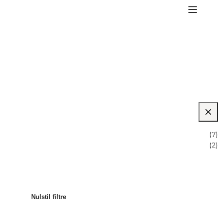
r?
 faktura?
(
7
)
(
2
)
?
løb?
Nulstil filtre