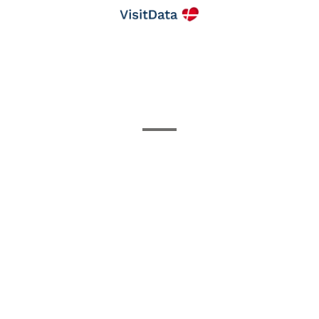
lke datakilder leverer data til Attraktionsdashboardets side
Hvad er formålet med Attraktionsdashboardet?
eg kontakte, hvis jeg har spørgsmål eller finder fejl på min
or finder jeg betingelserne for mit VisitData-medlemskab
r teknisk onboarding, og hvorfor betaler jeg et engangsbe
Hvordan er abonnementsprisen beregnet?
Hvornår forfalder min faktura til betaling?
Hvornår kan jeg betale månedligt eller automatisk?