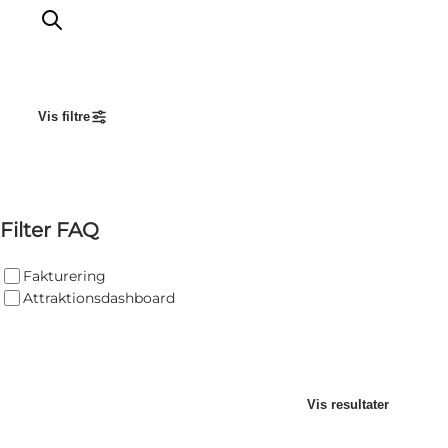
Vis filtre
Sådan hjælper VisitData
Nyheder
Hvi
Kom på VisitData
Filter FAQ
Få mere ud af VisitData
Hvem kan j
Fakturering
Attraktionsdashboard
Hv
Hvad e
Vis resultater