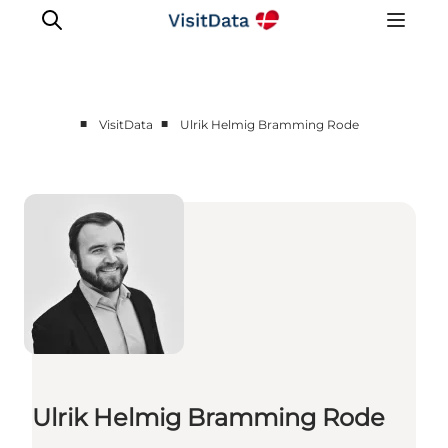
■
■
VisitData
Ulrik Helmig Bramming Rode
Sådan hjælper VisitData
Nyheder
Kom på VisitData
Få mere ud af VisitData
Ulrik Helmig Bramming Rode