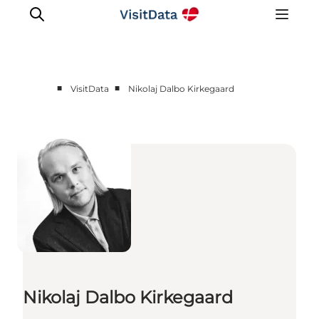
■
■
VisitData
Nikolaj Dalbo Kirkegaard
Sådan hjælper VisitData
Nyheder
Kom på VisitData
Få mere ud af VisitData
Nikolaj Dalbo Kirkegaard