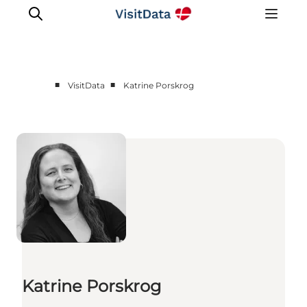
■
■
VisitData
Katrine Porskrog
Sådan hjælper VisitData
Nyheder
Kom på VisitData
Få mere ud af VisitData
Katrine Porskrog