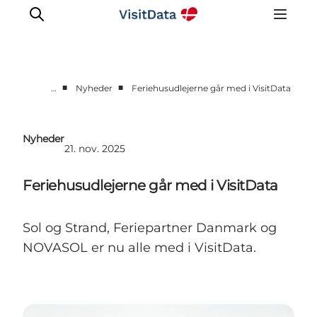
■
■
…
Nyheder
Feriehusudlejerne går med i VisitData
Sådan hjælper VisitData
Kom på VisitData
Nyheder
21. nov. 2025
Få mere ud af VisitData
Feriehusudlejerne går med i VisitData
Sol og Strand, Feriepartner Danmark og
NOVASOL er nu alle med i VisitData.