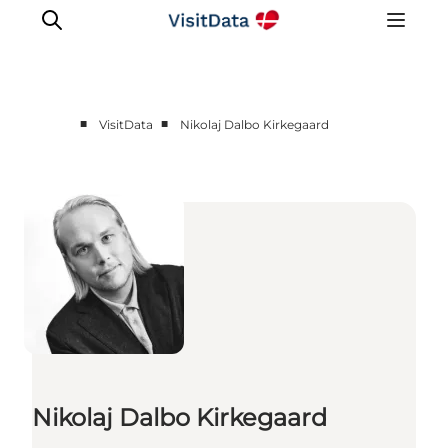
■
■
VisitData
Nikolaj Dalbo Kirkegaard
Sådan hjælper VisitData
Nyheder
Kom på VisitData
Få mere ud af VisitData
Nikolaj Dalbo Kirkegaard