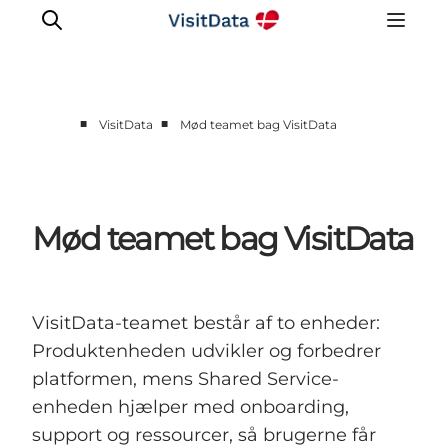
■
■
VisitData
Mød teamet bag VisitData
Sådan hjælper VisitData
Nyheder
Kom på VisitData
Mød teamet bag VisitData
Få mere ud af VisitData
VisitData-teamet består af to enheder:
Produktenheden udvikler og forbedrer
platformen, mens Shared Service-
enheden hjælper med onboarding,
support og ressourcer, så brugerne får