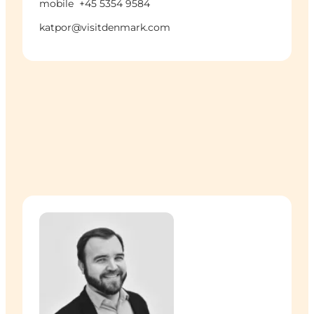
mobile
+45 5354 9584
katpor@visitdenmark.com
Ulrik Helmig Bramming Rode - Technical Platform 