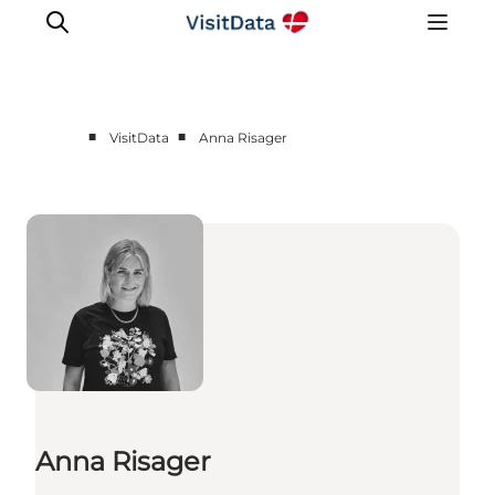
■
■
VisitData
Anna Risager
Sådan hjælper VisitData
Nyheder
Kom på VisitData
Få mere ud af VisitData
Anna Risager